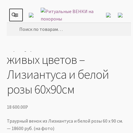
Главная
ВЕНКИ ИЗ
Перейти
Перейти
Поиск
ЖИВЫХ ЦВЕТОВ
к
к
Траурный ВЕНОК из живых цветов – Лизиантуса и
навигации
содержимому
Искать:
белой розы 60х90см
Траурный ВЕНОК из
ВЕНКИ
живых цветов –
КОРЗИНЫ
Лизиантуса и белой
РИТУАЛЬНЫЕ КОМПОЗИЦИИ
розы 60х90см
ТРАУРНЫЕ БУКЕТЫ
18 600.00
Р
ДОСТАВКА
Траурный венок из Лизиантуса и белой розы 60 х 90 см.
— 18600 руб. (на фото)
ОПЛАТА