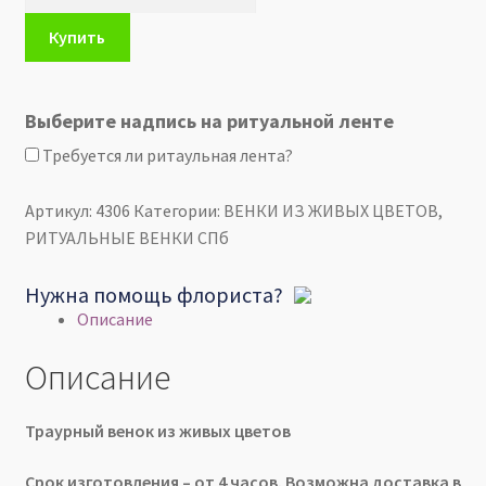
Траурный
ВЕНОК
Купить
из
живых
цветов
Выберите надпись на ритуальной ленте
-
Требуется ли ритаульная лента?
Лизиантуса
и
Артикул:
4306
Категории:
ВЕНКИ ИЗ ЖИВЫХ ЦВЕТОВ
,
белой
РИТУАЛЬНЫЕ ВЕНКИ СПб
розы
60х90см
Нужна помощь флориста?
Описание
Описание
Траурный венок из живых цветов
Срок изготовления – от 4 часов. Возможна доставка в