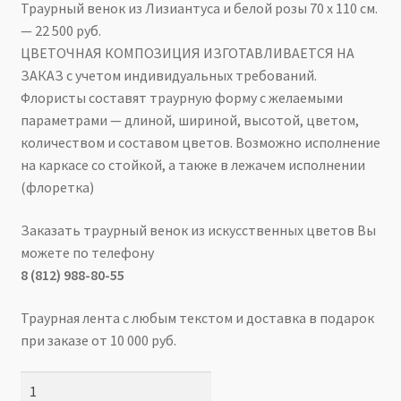
Траурный венок из Лизиантуса и белой розы 70 х 110 см.
— 22 500 руб.
О КОМПАНИИ
ЦВЕТОЧНАЯ КОМПОЗИЦИЯ ИЗГОТАВЛИВАЕТСЯ НА
ЗАКАЗ с учетом индивидуальных требований.
КОНТАКТЫ
Флористы составят траурную форму с желаемыми
параметрами — длиной, шириной, высотой, цветом,
☏
8 (812) 988-80-55
количеством и составом цветов. Возможно исполнение
на каркасе со стойкой, а также в лежачем исполнении
(флоретка)
Заказать траурный венок из искусственных цветов Вы
можете по телефону
8 (812) 988-80-55
Траурная лента с любым текстом и доставка в подарок
при заказе от 10 000 руб.
Количество