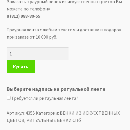
Заказать траурный венок из искусственных цветов Вы
можете по телефону
О КОМПАНИИ
8 (812) 988-80-55
КОНТАКТЫ
Траурная лента с любым текстом и доставка в подарок
при заказе от 10 000 руб.
☏
8 (812) 988-80-55
Количество
ВЕНОК
из
Купить
искусственных
цветов
—
Выберите надпись на ритуальной ленте
Арт.
Требуется ли ритаульная лента?
4355
Артикул:
4355
Категории:
ВЕНКИ ИЗ ИСКУССТВЕННЫХ
ЦВЕТОВ
,
РИТУАЛЬНЫЕ ВЕНКИ СПб