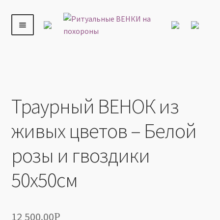
Главная
РИТУАЛЬНЫЕ ВЕНКИ СПб
Круглые венки
Перейти
Перейти
диаметром 50-90 см.
Траурный ВЕНОК из живых цветов –
к
к
Белой розы и гвоздики 50х50см
навигации
содержимому
ВЕНКИ
Траурный ВЕНОК из
КОРЗИНЫ
живых цветов – Белой
РИТУАЛЬНЫЕ КОМПОЗИЦИИ
розы и гвоздики
ТРАУРНЫЕ БУКЕТЫ
50х50см
ДОСТАВКА
ОПЛАТА
12 500.00
Р