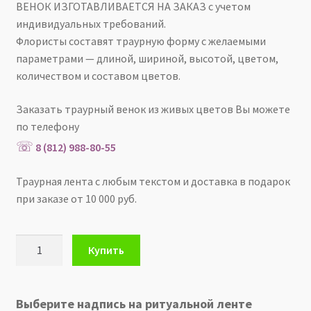
ВЕНОК ИЗГОТАВЛИВАЕТСЯ НА ЗАКАЗ с учетом
индивидуальных требований.
О КОМПАНИИ
Флористы составят траурную форму с желаемыми
параметрами — длиной, шириной, высотой, цветом,
КОНТАКТЫ
количеством и составом цветов.
☏
8 (812) 988-80-55
Заказать траурный венок из живых цветов Вы можете
по телефону
☏
8 (812) 988-80-55
Траурная лента с любым текстом и доставка в подарок
при заказе от 10 000 руб.
Количество
Купить
ВЕНОК
из
живых
Выберите надпись на ритуальной ленте