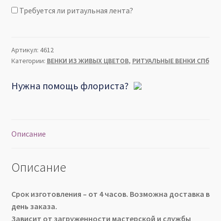
цветов
Требуется ли ритаульная лента?
-
белой
розы
и
Артикул:
4612
Категории:
ВЕНКИ ИЗ ЖИВЫХ ЦВЕТОВ
,
РИТУАЛЬНЫЕ ВЕНКИ СПб
лизиантуса
Нужна помощь флориста?
Описание
Описание
Срок изготовления – от 4 часов. Возможна доставка в
день заказа.
Зависит от загруженности мастерской и службы