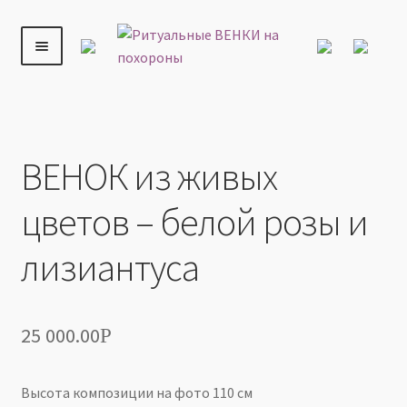
Главная
ВЕНКИ ИЗ ЖИВЫХ ЦВЕТОВ
ВЕНОК из живых
Перейти
Перейти
цветов – белой розы и лизиантуса
к
к
навигации
содержимому
ВЕНКИ
ВЕНОК из живых
КОРЗИНЫ
цветов – белой розы и
РИТУАЛЬНЫЕ КОМПОЗИЦИИ
лизиантуса
ТРАУРНЫЕ БУКЕТЫ
25 000.00
Р
ДОСТАВКА
Высота композиции на фото 110 см
ОПЛАТА