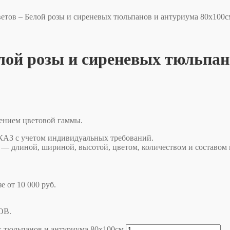
тов – Белой розы и сиреневых тюльпанов и антуриума 80х100с
ой розы и сиреневых тюльпан
нением цветовой гаммы.
учетом индивидуальных требований.
— длиной, шириной, высотой, цветом, количеством и составом 
е от 10 000 руб.
ОВ.
х тюльпанов и антуриума 80х100см